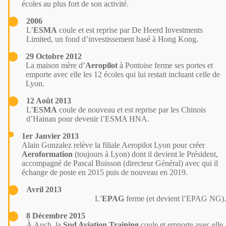
écoles au plus fort de son activité.
2006
L’
ESMA
coule et est
reprise
par De Heerd Investments
Limited, un fond d’investissement basé à Hong Kong.
29 Octobre 2012
La maison mère d’
Aeropilot
à Pontoise
ferme ses portes
et
emporte avec elle les 12 écoles qui lui restait incluant celle de
Lyon.
12 Août 2013
L’
ESMA
coule de nouveau et est
reprise
par les Chinois
d’Hainan pour devenir l’ESMA
HNA
.
1er Janvier 2013
Alain Gonzalez relève la filiale Aeropilot Lyon pour créer
Aeroformation
(toujours à Lyon) dont il devient le Président,
accompagné de Pascal Buisson (directeur Général) avec qui il
échange de poste en 2015 puis de nouveau en 2019.
Avril 2013
L’
EPAG
ferme (et devient l’EPAG NG).
8 Décembre 2015
À Auch, la
Sud Aviation Training
coule et
emporte
avec elle