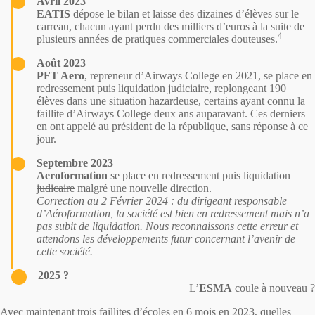
Avril 2023
EATIS
dépose le bilan
et laisse des dizaines d’élèves sur le
carreau, chacun ayant perdu des milliers d’euros à la suite de
4
plusieurs années de pratiques commerciales
douteuses
.
Août 2023
PFT Aero
, repreneur d’Airways College en 2021, se place en
redressement puis liquidation judiciaire, replongeant 190
élèves dans une situation hazardeuse, certains ayant connu la
faillite d’Airways College deux ans auparavant. Ces derniers
en ont appelé au président de la république,
sans réponse
à ce
jour.
Septembre 2023
Aeroformation
se place en redressement
puis liquidation
judicaire
malgré une nouvelle direction.
Correction au 2 Février 2024 : du dirigeant responsable
d’Aéroformation, la société est bien en redressement mais n’a
pas subit de liquidation. Nous reconnaissons cette erreur et
attendons les développements futur concernant l’avenir de
cette société.
2025 ?
L’
ESMA
coule à nouveau ?
Avec maintenant trois faillites d’écoles en 6 mois en 2023, quelles