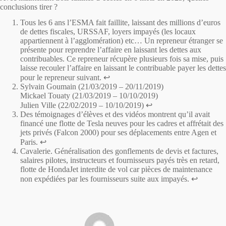
conclusions tirer ?
Tous les 6 ans l’ESMA fait faillite, laissant des millions d’euros
de dettes fiscales, URSSAF, loyers impayés (les locaux
appartiennent à l’agglomération) etc… Un repreneur étranger se
présente pour reprendre l’affaire en laissant les dettes aux
contribuables. Ce repreneur récupère plusieurs fois sa mise, puis
laisse recouler l’affaire en laissant le contribuable payer les dettes
pour le repreneur suivant.
↩︎
Sylvain Goumain
(21/03/2019 – 20/11/2019)
Mickael Touaty
(21/03/2019 – 10/10/2019)
Julien Ville
(22/02/2019 – 10/10/2019)
↩︎
Des témoignages d’élèves et des vidéos montrent qu’il avait
financé une flotte de Tesla neuves pour les cadres et affrétait des
jets privés (Falcon 2000) pour ses déplacements entre Agen et
Paris.
↩︎
Cavalerie. Généralisation des gonflements de devis et factures,
salaires pilotes, instructeurs et fournisseurs payés très en retard,
flotte de HondaJet interdite de vol car pièces de maintenance
non expédiées par les fournisseurs suite aux impayés.
↩︎