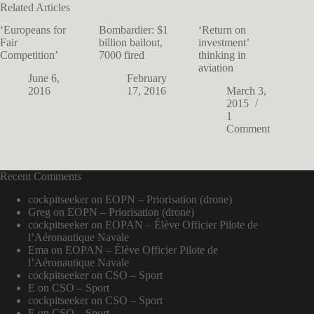
Related Articles
‘Europeans for
Bombardier: $1
‘Return on
Fair
billion bailout,
investment’
Competition’
7000 fired
thinking in
aviation
June 6,
February
2016
17, 2016
March 3,
2015
1
Comment
Recent Comments
cockpitseeker
on
EOPN – Priorisation (drone)
Greg
on
EOPN – Priorisation (drone)
cockpitseeker
on
EOPAN – Élève Officier Pilote de
l’Aéronautique Navale
Ema
on
EOPAN – Élève Officier Pilote de
l’Aéronautique Navale
cockpitseeker
on
CSO – Sport
E
on
CSO – Sport
cockpitseeker
on
CSO – Sport
E
on
CSO – Sport