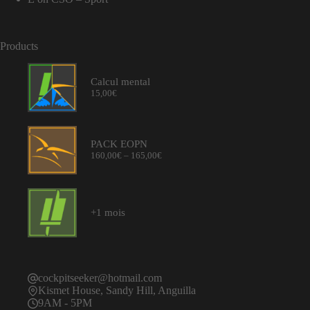
Products
Calcul mental
15,00
€
PACK EOPN
Price
160,00
€
–
165,00
€
range:
160,00€
through
165,00€
+1 mois
cockpitseeker@hotmail.com
Kismet House, Sandy Hill, Anguilla
9AM - 5PM