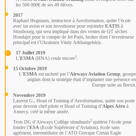
les 500 000€ de ses 49 élèves.
2017
Raphael Hegmann, instructeur à Aeroformation, quitte l’école
avec un avion et son investisseur pour rejoindre
EATIS
à
Strasbourg, qui sera
impliqué
dans des ventes de QT sèches
Hondajet pour le compte de Jet Paris, broker dont l’investisseur
principal est l’Ukrainien
Vitaly Arkhangelskiy
.
17 Juillet 2019
1
L’
ESMA
(HNA)
coule
encore
.
15 Octobre 2019
L’
ESMA
est
racheté
par l’
Airways Aviation Group
, groupe
anglais dont la stratégie était d’implanter une présence en
Europe suite au Brexit.
Novembre 2019
Laurent G., Head of Training d’Aeroformation, quitte son poste
pour devenir chef pilote et Head of Training d’
Alpes Aéro
à
Annecy, créé la même année.
2
Trois DG d’Airways Collège simultanés
quittent l’école pour
fonder l’
ESA
(Ecole Supérieure d’Aviation), école sans
agrément,
intermédiaire
de l’ATO Grecque Cretan Eagle