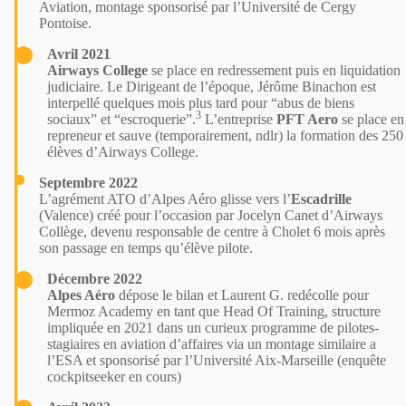
Aviation, montage sponsorisé par l’Université de Cergy
Pontoise.
Avril 2021
Airways College
se place en redressement puis en liquidation
judiciaire. Le Dirigeant de l’époque, Jérôme Binachon est
interpellé quelques mois plus tard pour
“abus de biens
3
sociaux” et “escroquerie”
.
L’entreprise
PFT Aero
se place en
repreneur et sauve (temporairement, ndlr) la formation des 250
élèves d’Airways College.
Septembre 2022
L’agrément ATO d’Alpes Aéro glisse vers l’
Escadrille
(Valence) créé pour l’occasion par Jocelyn Canet d’Airways
Collège, devenu responsable de centre à Cholet
6 mois
après
son passage en temps qu’élève pilote.
Décembre 2022
Alpes Aéro
dépose le bilan
et Laurent G. redécolle pour
Mermoz Academy en tant que Head Of Training, structure
impliquée en 2021 dans un curieux programme de pilotes-
stagiaires en aviation d’affaires via un montage similaire a
l’ESA et sponsorisé par l’Université Aix-Marseille (enquête
cockpitseeker en cours)