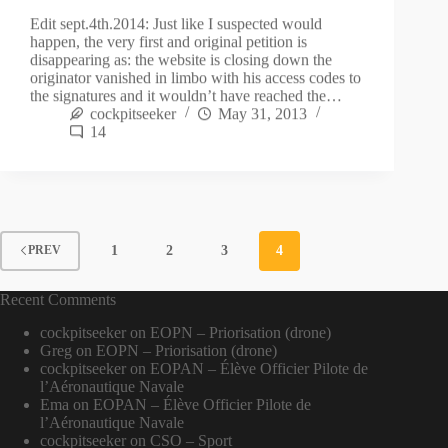
Edit sept.4th.2014: Just like I suspected would
happen, the very first and original petition is
disappearing as: the website is closing down the
originator vanished in limbo with his access codes to
the signatures and it wouldn’t have reached the…
cockpitseeker
May 31, 2013
14
1
2
3
4
PREV
Recent Comments
cockpitseeker
on
EOPN – Priorisation (drone)
Greg
on
EOPN – Priorisation (drone)
cockpitseeker
on
EOPAN – Élève Officier Pilote de
l’Aéronautique Navale
Ema
on
EOPAN – Élève Officier Pilote de
l’Aéronautique Navale
cockpitseeker
on
CSO – Sport