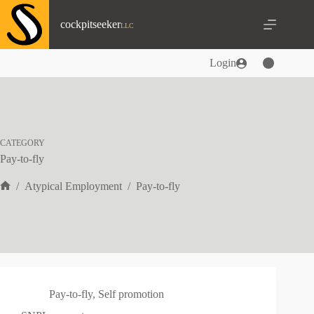
Skip
to
cockpitseeker
content
Login
CATEGORY
Pay-to-fly
/
Atypical Employment
/
Pay-to-fly
Home
Pay-to-fly
,
Self promotion