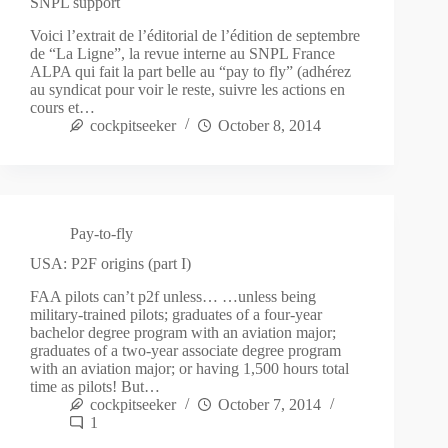
SNPL support
Voici l’extrait de l’éditorial de l’édition de septembre
de “La Ligne”, la revue interne au SNPL France
ALPA qui fait la part belle au “pay to fly” (adhérez
au syndicat pour voir le reste, suivre les actions en
cours et…
cockpitseeker
October 8, 2014
Pay-to-fly
USA: P2F origins (part I)
FAA pilots can’t p2f unless… …unless being
military-trained pilots; graduates of a four-year
bachelor degree program with an aviation major;
graduates of a two-year associate degree program
with an aviation major; or having 1,500 hours total
time as pilots! But…
cockpitseeker
October 7, 2014
1