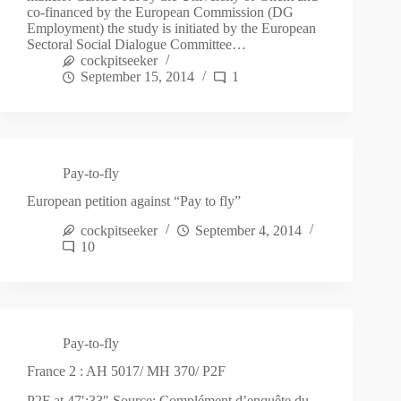
co-financed by the European Commission (DG
Employment) the study is initiated by the European
Sectoral Social Dialogue Committee…
cockpitseeker
September 15, 2014
1
Pay-to-fly
European petition against “Pay to fly”
cockpitseeker
September 4, 2014
10
Pay-to-fly
France 2 : AH 5017/ MH 370/ P2F
P2F at 47′:33″ Source: Complément d’enquête du