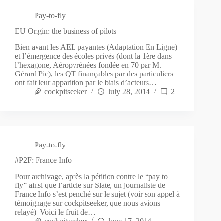
Pay-to-fly
EU Origin: the business of pilots
Bien avant les AEL payantes (Adaptation En Ligne)
et l’émergence des écoles privés (dont la 1ère dans
l’hexagone, Aéropyrénées fondée en 70 par M.
Gérard Pic), les QT finançables par des particuliers
ont fait leur apparition par le biais d’acteurs…
cockpitseeker
July 28, 2014
2
Pay-to-fly
#P2F: France Info
Pour archivage, après la pétition contre le “pay to
fly” ainsi que l’article sur Slate, un journaliste de
France Info s’est penché sur le sujet (voir son appel à
témoignage sur cockpitseeker, que nous avions
relayé). Voici le fruit de…
cockpitseeker
June 17, 2014