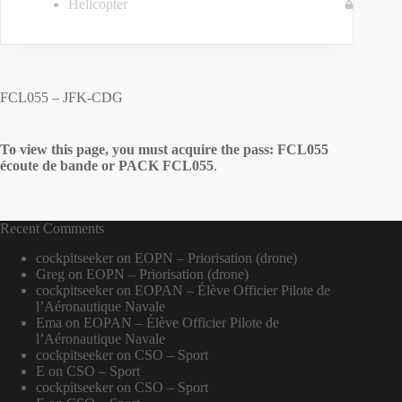
Helicopter
FCL055 – JFK-CDG
To view this page, you must acquire the pass:
FCL055
écoute de bande
or
PACK FCL055
.
Recent Comments
cockpitseeker
on
EOPN – Priorisation (drone)
Greg
on
EOPN – Priorisation (drone)
cockpitseeker
on
EOPAN – Élève Officier Pilote de
l’Aéronautique Navale
Ema
on
EOPAN – Élève Officier Pilote de
l’Aéronautique Navale
cockpitseeker
on
CSO – Sport
E
on
CSO – Sport
cockpitseeker
on
CSO – Sport