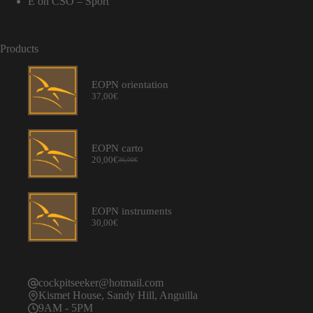
E
on
CSO – Sport
Products
EOPN orientation
37,00
€
EOPN carto
20,00
€
36,00
€
Original
Current
price
price
was:
is:
36,00€.
20,00€.
EOPN instruments
30,00
€
cockpitseeker@hotmail.com
Kismet House, Sandy Hill, Anguilla
9AM - 5PM