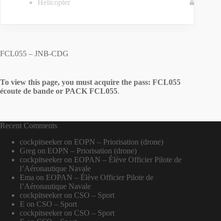
Helicopter
FCL055 – JNB-CDG
To view this page, you must acquire the pass:
FCL055
écoute de bande
or
PACK FCL055
.
Recent Comments
cockpitseeker
on
EOPN – Priorisation (drone)
Greg
on
EOPN – Priorisation (drone)
cockpitseeker
on
EOPAN – Élève Officier Pilote de
l’Aéronautique Navale
Ema
on
EOPAN – Élève Officier Pilote de
l’Aéronautique Navale
cockpitseeker
on
CSO – Sport
E
on
CSO – Sport
cockpitseeker
on
CSO – Sport