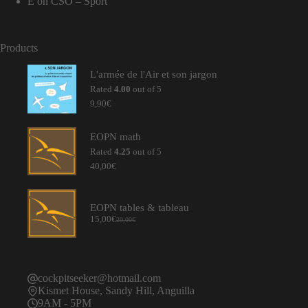
E
on
CSO – Sport
Products
L'armée de l'Air et son jargon
Rated
4.00
out of 5
9,90
€
EOPN math
Rated
4.25
out of 5
40,00
€
EOPN tables & tableau
15,00
€
20,00
€
Original
Current
price
price
was:
is:
20,00€.
15,00€.
cockpitseeker@hotmail.com
Kismet House, Sandy Hill, Anguilla
9AM - 5PM