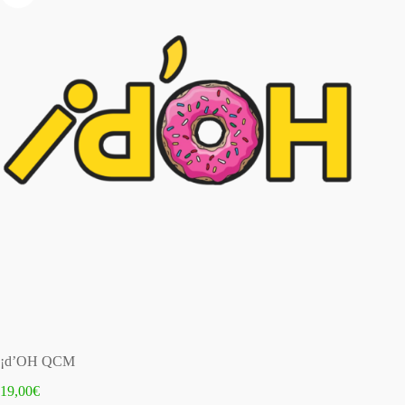
¡d’OH QCM
19,00
€