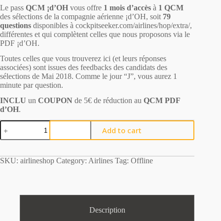
Le pass
QCM ¡d’OH
vous offre
1 mois d’accès
à
1 QCM
des sélections de la compagnie aérienne ¡d’OH, soit
79
questions
disponibles à
cockpitseeker.com/airlines/hop/extra/
,
différentes et qui complètent celles que nous proposons via le
PDF ¡d’OH
.
Toutes celles que vous trouverez ici (et leurs réponses
associées) sont issues des feedbacks des candidats des
sélections de Mai 2018. Comme le jour “J”, vous aurez 1
minute par question.
INCLU
un
COUPON
de 5€ de réduction au
QCM PDF
d’OH
.
¡d'OH
Add to cart
QCM
quantity
SKU:
airlineshop
Category:
Airlines
Tag:
Offline
Description