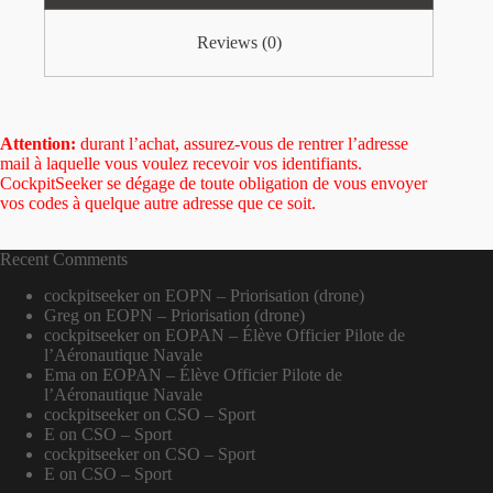
Reviews (0)
Attention:
durant l’achat, assurez-vous de rentrer l’adresse
mail à laquelle vous voulez recevoir vos identifiants.
CockpitSeeker se dégage de toute obligation de vous envoyer
vos codes à quelque autre adresse que ce soit.
Recent Comments
cockpitseeker
on
EOPN – Priorisation (drone)
Greg
on
EOPN – Priorisation (drone)
cockpitseeker
on
EOPAN – Élève Officier Pilote de
l’Aéronautique Navale
Ema
on
EOPAN – Élève Officier Pilote de
l’Aéronautique Navale
cockpitseeker
on
CSO – Sport
E
on
CSO – Sport
cockpitseeker
on
CSO – Sport
E
on
CSO – Sport