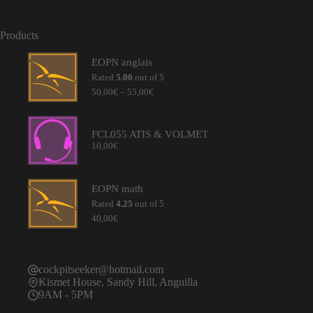
Products
EOPN anglais
Rated
5.00
out of 5
Price
50,00
€
–
55,00
€
range:
50,00€
through
FCL055 ATIS & VOLMET
55,00€
10,00
€
EOPN math
Rated
4.25
out of 5
40,00
€
cockpitseeker@hotmail.com
Kismet House, Sandy Hill, Anguilla
9AM - 5PM