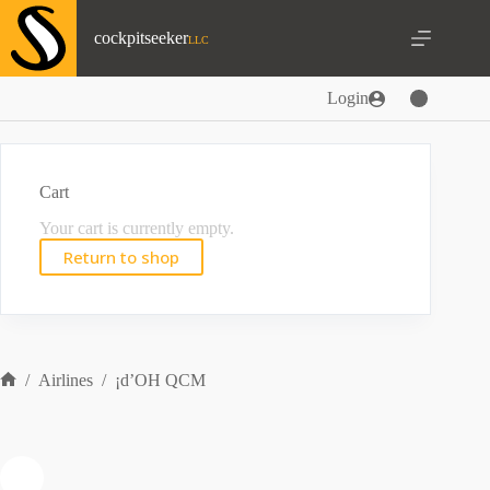
Skip
to
cockpitseeker
content
Login
Cart
Your cart is currently empty.
Return to shop
/
Airlines
/
¡d’OH QCM
Home